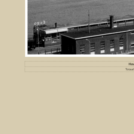
Hav
Totaal